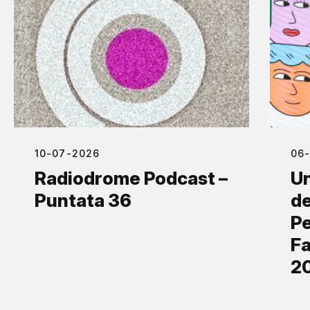
10-07-2026
06
Radiodrome Podcast –
Un
Puntata 36
de
Pe
Fa
2