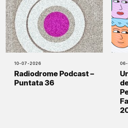
10-07-2026
06
Radiodrome Podcast –
Un
Puntata 36
de
Pe
Fa
2