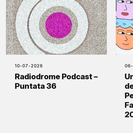
10-07-2026
06
Radiodrome Podcast –
Un
Puntata 36
de
Pe
Fa
2