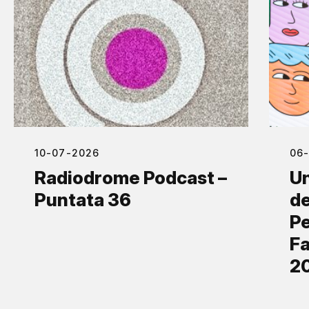
10-07-2026
06
Radiodrome Podcast –
Un
Puntata 36
de
Pe
Fa
2