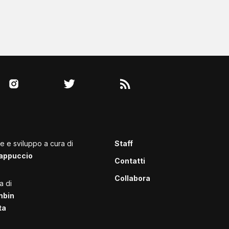
le e sviluppo a cura di
Staff
appuccio
Contatti
Collabora
a di
mbin
ta