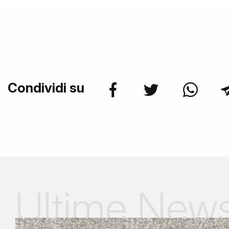
Condividi su
Ultime New