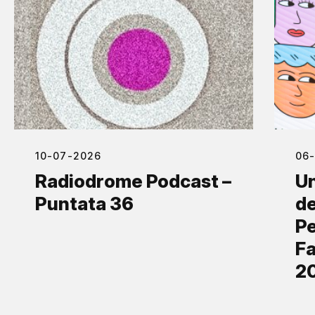
10-07-2026
06
Radiodrome Podcast –
Un
Puntata 36
de
Pe
Fa
2