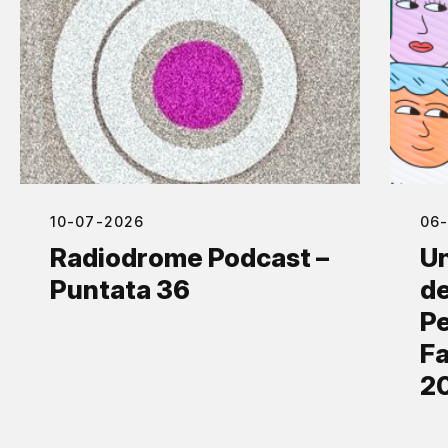
10-07-2026
06
Radiodrome Podcast –
Un
Puntata 36
de
Pe
Fa
2