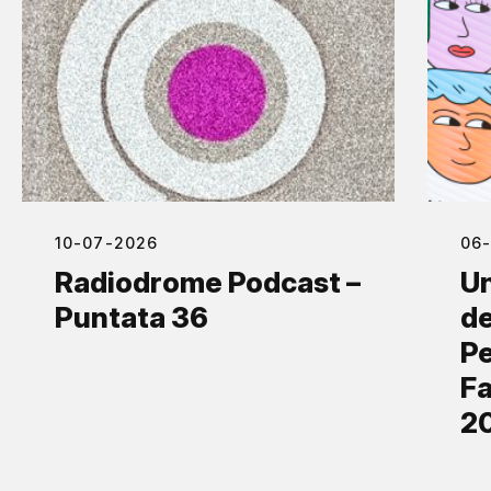
10-07-2026
06
Radiodrome Podcast –
Un
Puntata 36
de
Pe
Fa
2