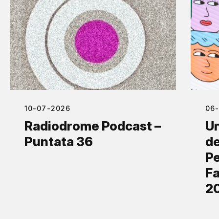
10-07-2026
06
Radiodrome Podcast –
Un
Puntata 36
de
Pe
Fa
2