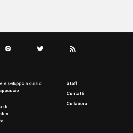
le e sviluppo a cura di
Staff
appuccio
Contatti
Collabora
a di
mbin
ta