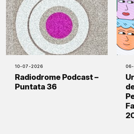
10-07-2026
06
Radiodrome Podcast –
Un
Puntata 36
de
Pe
Fa
2