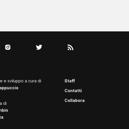
le e sviluppo a cura di
Staff
appuccio
Contatti
Collabora
a di
mbin
ta