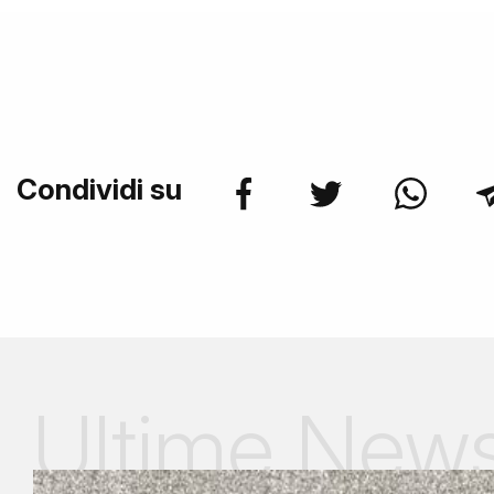
Condividi su
Ultime New