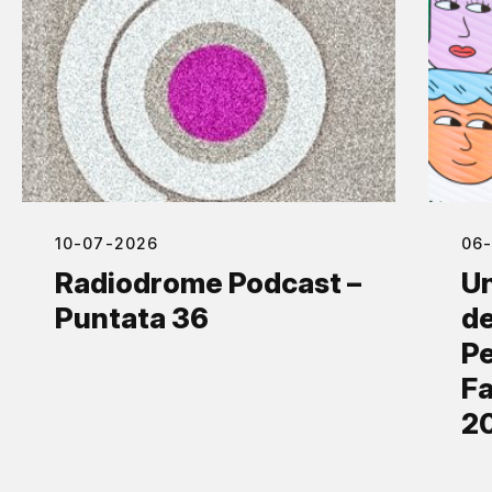
10-07-2026
06
Radiodrome Podcast –
Un
Puntata 36
de
Pe
Fa
2