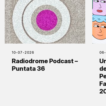
10-07-2026
06
Radiodrome Podcast –
Un
Puntata 36
de
Pe
Fa
2