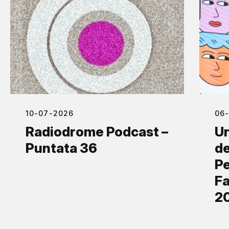
10-07-2026
06
Radiodrome Podcast –
Un
Puntata 36
de
Pe
Fa
2