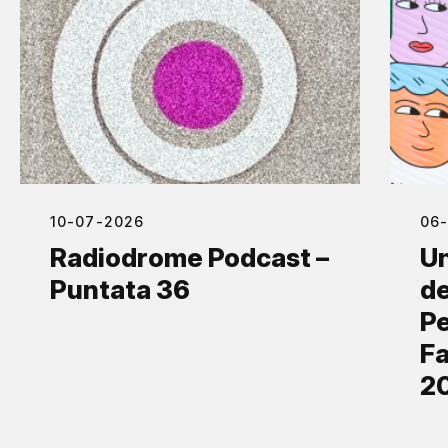
10-07-2026
06
Radiodrome Podcast –
Un
Puntata 36
de
Pe
Fa
2