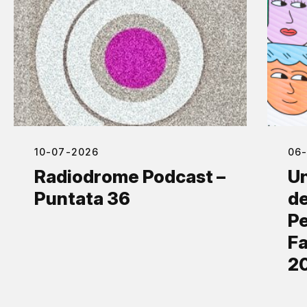
10-07-2026
06
Radiodrome Podcast –
Un
Puntata 36
de
Pe
Fa
2