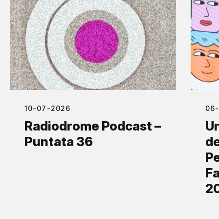
10-07-2026
06
Radiodrome Podcast –
Un
Puntata 36
de
Pe
Fa
2