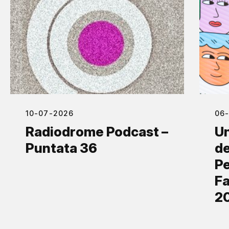
10-07-2026
06
Radiodrome Podcast –
Un
Puntata 36
de
Pe
Fa
2