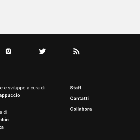
le e sviluppo a cura di
Staff
appuccio
Contatti
Collabora
a di
mbin
ta