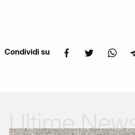
Condividi su
Ultime New