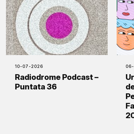
10-07-2026
06
Radiodrome Podcast –
Un
Puntata 36
de
Pe
Fa
2