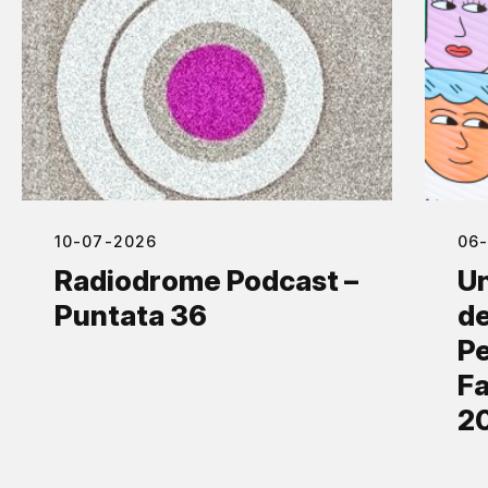
10-07-2026
06
Radiodrome Podcast –
Un
Puntata 36
de
Pe
Fa
2