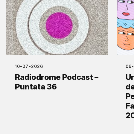
10-07-2026
06
Radiodrome Podcast –
Un
Puntata 36
de
Pe
Fa
2