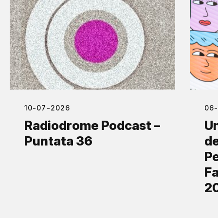
10-07-2026
06
Radiodrome Podcast –
Un
Puntata 36
de
Pe
Fa
2