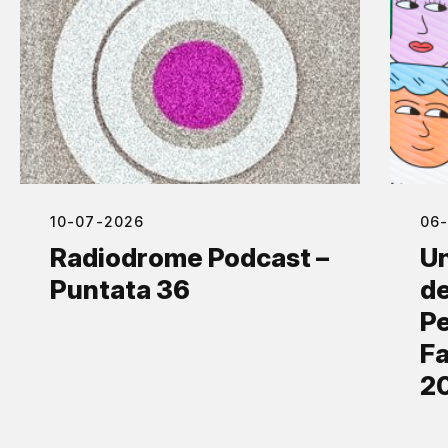
10-07-2026
06
Radiodrome Podcast –
Un
Puntata 36
de
Pe
Fa
2