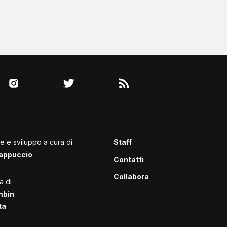
le e sviluppo a cura di
Staff
appuccio
Contatti
Collabora
a di
mbin
ta