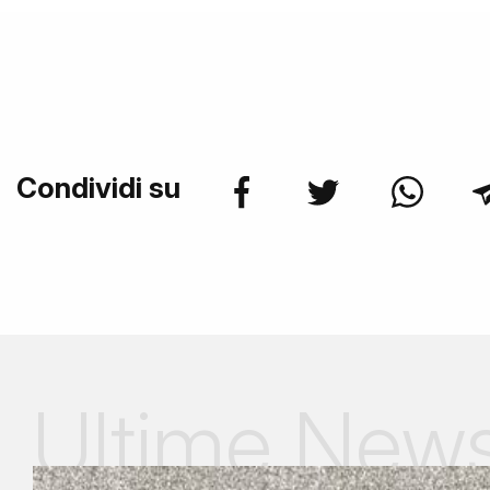
Condividi su
Ultime New