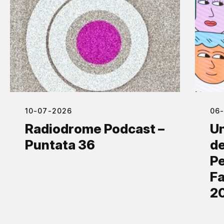
10-07-2026
06
Radiodrome Podcast –
Un
Puntata 36
de
Pe
Fa
2