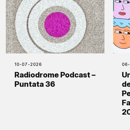
10-07-2026
06
Radiodrome Podcast –
Un
Puntata 36
de
Pe
Fa
2