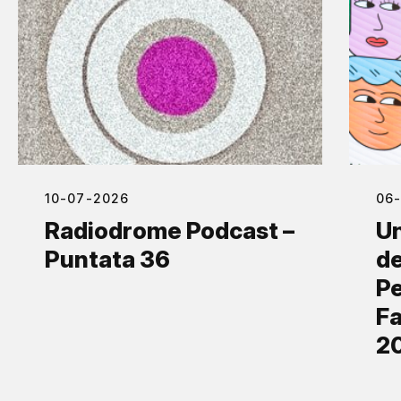
10-07-2026
06
Radiodrome Podcast –
Un
Puntata 36
de
Pe
Fa
2