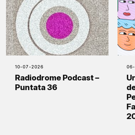
10-07-2026
06
Radiodrome Podcast –
Un
Puntata 36
de
Pe
Fa
2