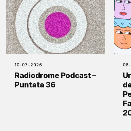
10-07-2026
06
Radiodrome Podcast –
Un
Puntata 36
de
Pe
Fa
2