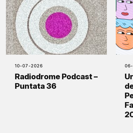
10-07-2026
06
Radiodrome Podcast –
Un
Puntata 36
de
Pe
Fa
2