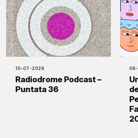
10-07-2026
06
Radiodrome Podcast –
Un
Puntata 36
de
Pe
Fa
2