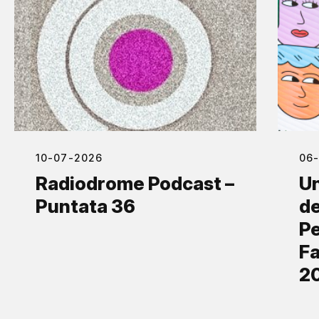
10-07-2026
06
Radiodrome Podcast –
Un
Puntata 36
de
Pe
Fa
2