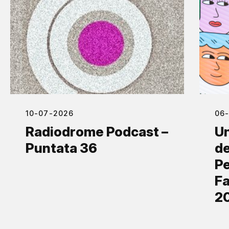
10-07-2026
06
Radiodrome Podcast –
Un
Puntata 36
de
Pe
Fa
2