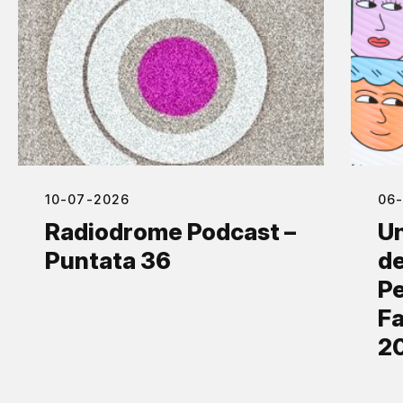
10-07-2026
06
Radiodrome Podcast –
Un
Puntata 36
de
Pe
Fa
2