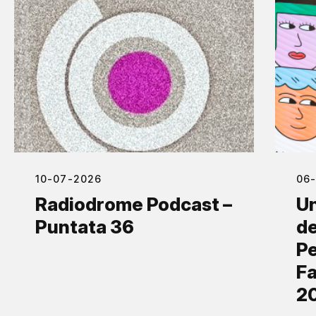
10-07-2026
06
Radiodrome Podcast –
Un
Puntata 36
de
Pe
Fa
2