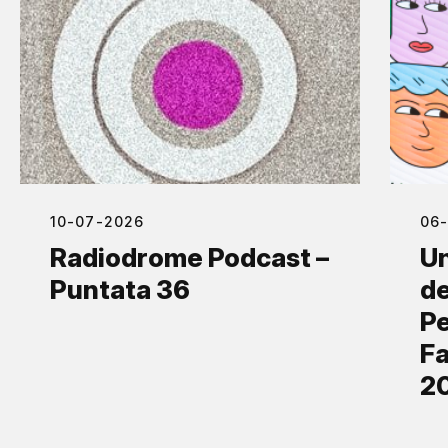
10-07-2026
06
Radiodrome Podcast –
Un
Puntata 36
de
Pe
Fa
2