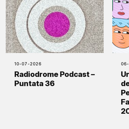
10-07-2026
06
Radiodrome Podcast –
Un
Puntata 36
de
Pe
Fa
2