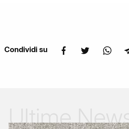
Condividi su
Ultime New