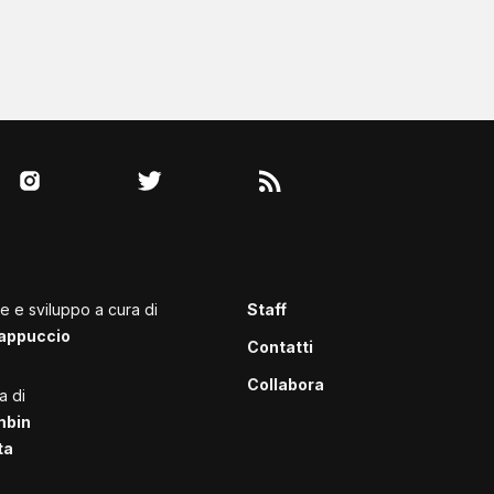
le e sviluppo a cura di
Staff
appuccio
Contatti
Collabora
a di
mbin
ta