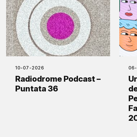
10-07-2026
06
Radiodrome Podcast –
Un
Puntata 36
de
Pe
Fa
2