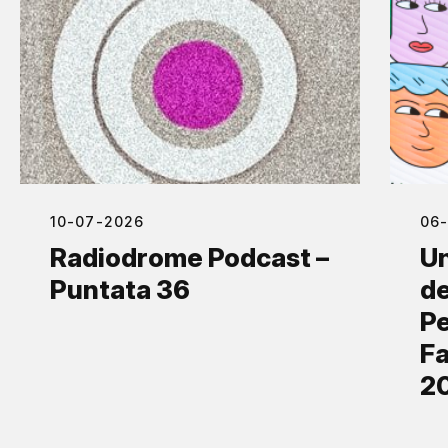
10-07-2026
06
Radiodrome Podcast –
Un
Puntata 36
de
Pe
Fa
2