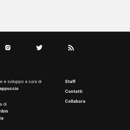
le e sviluppo a cura di
Staff
appuccio
Contatti
Collabora
a di
mbin
ta