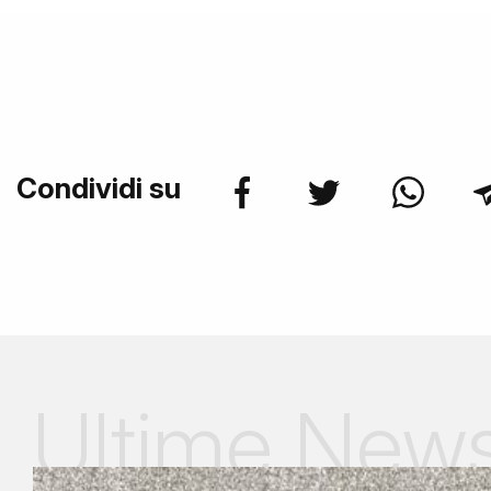
Condividi su
Ultime New