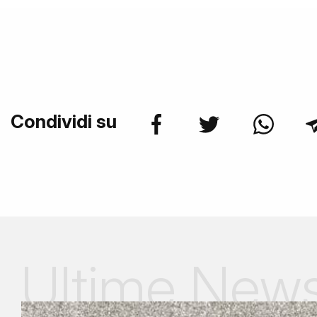
Condividi su
Ultime New