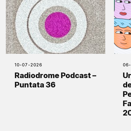
10-07-2026
06
Radiodrome Podcast –
Un
Puntata 36
de
Pe
Fa
2