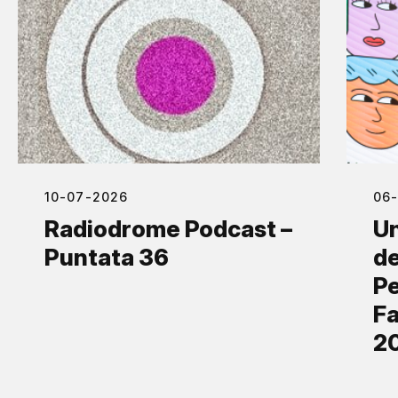
10-07-2026
06
Radiodrome Podcast –
Un
Puntata 36
de
Pe
Fa
2