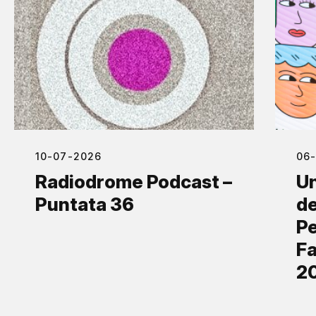
10-07-2026
06
Radiodrome Podcast –
Un
Puntata 36
de
Pe
Fa
2