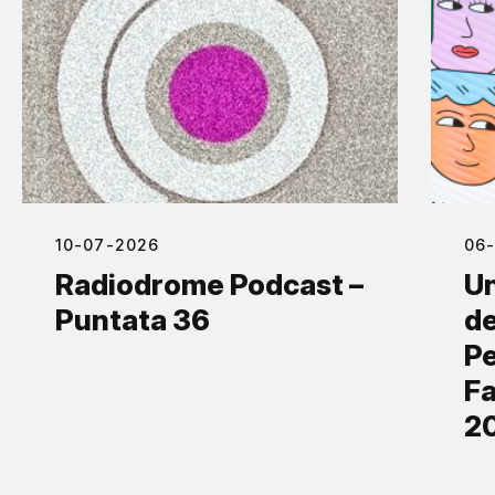
10-07-2026
06
Radiodrome Podcast –
Un
Puntata 36
de
Pe
Fa
2