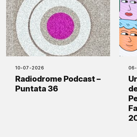
10-07-2026
06
Radiodrome Podcast –
Un
Puntata 36
de
Pe
Fa
2