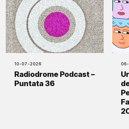
10-07-2026
06
Radiodrome Podcast –
Un
Puntata 36
de
Pe
Fa
2